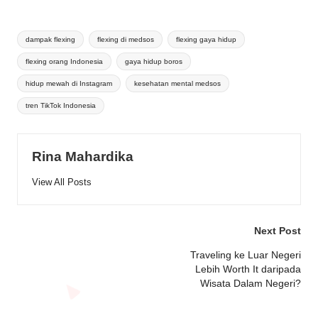
Tags:
dampak flexing
flexing di medsos
flexing gaya hidup
flexing orang Indonesia
gaya hidup boros
hidup mewah di Instagram
kesehatan mental medsos
tren TikTok Indonesia
Rina Mahardika
View All Posts
Post
Next Post
navigation
Traveling ke Luar Negeri
Lebih Worth It daripada
Wisata Dalam Negeri?