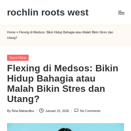
rochlin roots west
Skip
to
Panduan
content
Gaya
Home
»
Flexing di Medsos: Bikin Hidup Bahagia atau Malah Bikin Stres dan
Hidup,
Utang?
Wisata,
dan
Kesehatan
Posted
Gaya Hidup
Modern
in
Flexing di Medsos: Bikin
Hidup Bahagia atau
Malah Bikin Stres dan
Utang?
By
Rina Mahardika
Januari 15, 2026
No Comments
Posted
by