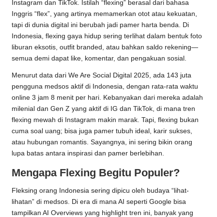
Instagram dan TikTok. Istilah “flexing” berasal dari bahasa
Inggris “flex”, yang artinya memamerkan otot atau kekuatan,
tapi di dunia digital ini berubah jadi pamer harta benda. Di
Indonesia, flexing gaya hidup sering terlihat dalam bentuk foto
liburan eksotis, outfit branded, atau bahkan saldo rekening—
semua demi dapat like, komentar, dan pengakuan sosial.
Menurut data dari We Are Social Digital 2025, ada 143 juta
pengguna medsos aktif di Indonesia, dengan rata-rata waktu
online 3 jam 8 menit per hari. Kebanyakan dari mereka adalah
milenial dan Gen Z yang aktif di IG dan TikTok, di mana tren
flexing mewah di Instagram makin marak. Tapi, flexing bukan
cuma soal uang; bisa juga pamer tubuh ideal, karir sukses,
atau hubungan romantis. Sayangnya, ini sering bikin orang
lupa batas antara inspirasi dan pamer berlebihan.
Mengapa Flexing Begitu Populer?
Fleksing orang Indonesia sering dipicu oleh budaya “lihat-
lihatan” di medsos. Di era di mana AI seperti Google bisa
tampilkan AI Overviews yang highlight tren ini, banyak yang