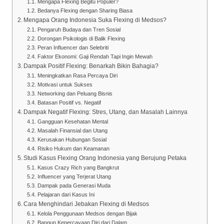
Mengapa Flexing Begitu Populer?
Bedanya Flexing dengan Sharing Biasa
Mengapa Orang Indonesia Suka Flexing di Medsos?
Pengaruh Budaya dan Tren Sosial
Dorongan Psikologis di Balik Flexing
Peran Influencer dan Selebriti
Faktor Ekonomi: Gaji Rendah Tapi Ingin Mewah
Dampak Positif Flexing: Benarkah Bikin Bahagia?
Meningkatkan Rasa Percaya Diri
Motivasi untuk Sukses
Networking dan Peluang Bisnis
Batasan Positif vs. Negatif
Dampak Negatif Flexing: Stres, Utang, dan Masalah Lainnya
Gangguan Kesehatan Mental
Masalah Finansial dan Utang
Kerusakan Hubungan Sosial
Risiko Hukum dan Keamanan
Studi Kasus Flexing Orang Indonesia yang Berujung Petaka
Kasus Crazy Rich yang Bangkrut
Influencer yang Terjerat Utang
Dampak pada Generasi Muda
Pelajaran dari Kasus Ini
Cara Menghindari Jebakan Flexing di Medsos
Kelola Penggunaan Medsos dengan Bijak
Bangun Kepercayaan Diri dari Dalam