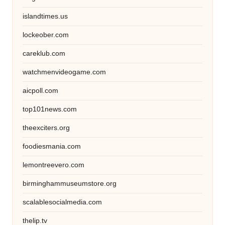
islandtimes.us
lockeober.com
careklub.com
watchmenvideogame.com
aicpoll.com
top101news.com
theexciters.org
foodiesmania.com
lemontreevero.com
birminghammuseumstore.org
scalablesocialmedia.com
thelip.tv