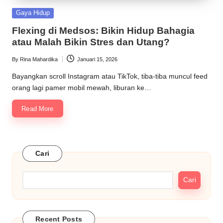
Posted
Gaya Hidup
in
Flexing di Medsos: Bikin Hidup Bahagia
atau Malah Bikin Stres dan Utang?
By
Rina Mahardika
Januari 15, 2026
Posted
by
Bayangkan scroll Instagram atau TikTok, tiba-tiba muncul feed
orang lagi pamer mobil mewah, liburan ke…
Read More
Cari
Cari
Recent Posts