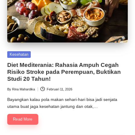
Posted
Kesehatan
in
Diet Mediterania: Rahasia Ampuh Cegah
Risiko Stroke pada Perempuan, Buktikan
Studi 20 Tahun!
By
Rina Mahardika
Februari 11, 2026
Posted
by
Bayangkan kalau pola makan sehari-hari bisa jadi senjata
utama buat jaga kesehatan jantung dan otak,…
Read More