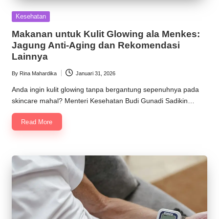
Posted
Kesehatan
in
Makanan untuk Kulit Glowing ala Menkes:
Jagung Anti-Aging dan Rekomendasi
Lainnya
By
Rina Mahardika
Januari 31, 2026
Posted
by
Anda ingin kulit glowing tanpa bergantung sepenuhnya pada
skincare mahal? Menteri Kesehatan Budi Gunadi Sadikin…
Read More