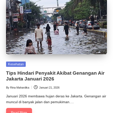
Posted
Kesehatan
in
Tips Hindari Penyakit Akibat Genangan Air
Jakarta Januari 2026
By
Rina Mahardika
Januari 21, 2026
Posted
by
Januari 2026 membawa hujan deras ke Jakarta. Genangan air
muncul di banyak jalan dan pemukiman.…
Read More