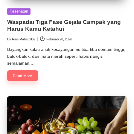
Posted
Kesehatan
in
Waspadai Tiga Fase Gejala Campak yang
Harus Kamu Ketahui
By
Rina Mahardika
Februari 28, 2026
Posted
by
Bayangkan kalau anak kesayanganmu tiba-tiba demam tinggi,
batuk-batuk, dan mata merah seperti habis nangis
semalaman.…
Read More