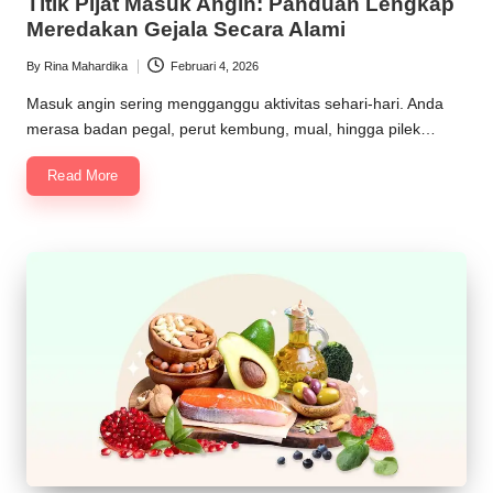
Titik Pijat Masuk Angin: Panduan Lengkap
Meredakan Gejala Secara Alami
By
Rina Mahardika
Februari 4, 2026
Posted
by
Masuk angin sering mengganggu aktivitas sehari-hari. Anda
merasa badan pegal, perut kembung, mual, hingga pilek…
Read More