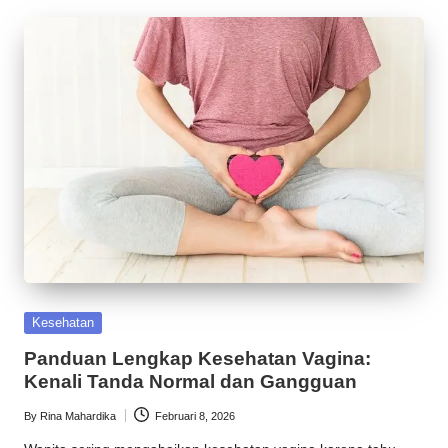
Posted
Kesehatan
in
Panduan Lengkap Kesehatan Vagina:
Kenali Tanda Normal dan Gangguan
By
Rina Mahardika
Februari 8, 2026
Posted
by