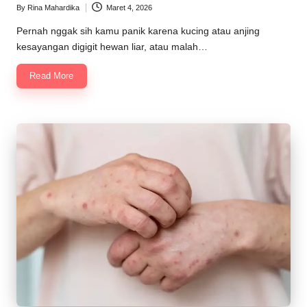
By
Rina Mahardika
Maret 4, 2026
Posted
by
Pernah nggak sih kamu panik karena kucing atau anjing
kesayangan digigit hewan liar, atau malah…
Read More