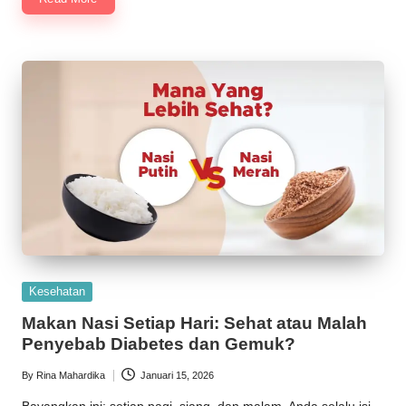
Posted
Kesehatan
in
Makan Nasi Setiap Hari: Sehat atau Malah
Penyebab Diabetes dan Gemuk?
By
Rina Mahardika
Januari 15, 2026
Posted
by