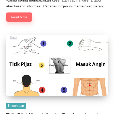
Wanita sering mengabaikan kesehatan vagina karena tabu
atau kurang informasi. Padahal, organ ini memainkan peran…
Read More
Posted
Kesehatan
in