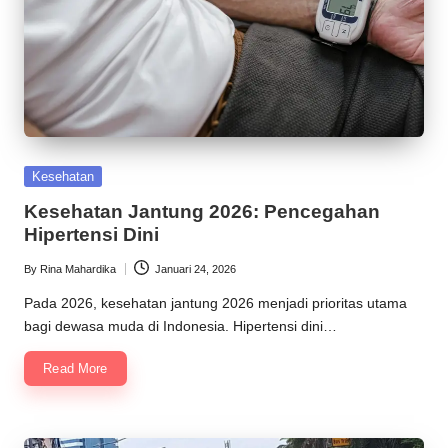
Posted
Kesehatan
in
Kesehatan Jantung 2026: Pencegahan
Hipertensi Dini
By
Rina Mahardika
Januari 24, 2026
Posted
by
Pada 2026, kesehatan jantung 2026 menjadi prioritas utama
bagi dewasa muda di Indonesia. Hipertensi dini…
Read More