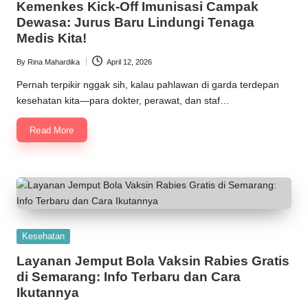
Kemenkes Kick-Off Imunisasi Campak
Dewasa: Jurus Baru Lindungi Tenaga
Medis Kita!
By
Rina Mahardika
April 12, 2026
Posted
by
Pernah terpikir nggak sih, kalau pahlawan di garda terdepan
kesehatan kita—para dokter, perawat, dan staf…
Read More
Posted
Kesehatan
in
Layanan Jemput Bola Vaksin Rabies Gratis
di Semarang: Info Terbaru dan Cara
Ikutannya