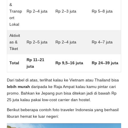
&
Transp
Rp 2–4 juta
Rp 2–3 juta
Rp 5–8 juta
ort
Lokal
Aktivit
as &
Rp 2–5 juta
Rp 2–4 juta
Rp 4–7 juta
Tiket
Rp 11–21
Total
Rp 9,5–16 juta
Rp 24–39 juta
juta
Dari tabel di atas, terlihat kalau ke Vietnam atau Thailand bisa
lebih murah
daripada ke Raja Ampat kalau kamu pintar cari
promo. Bahkan ke Jepang pun bisa ditekan jadi di bawah Rp
25 juta kalau pakai low-cost carrier dan hostel.
Berikut beberapa contoh foto traveler Indonesia yang berhasil
liburan hemat ke luar negeri: