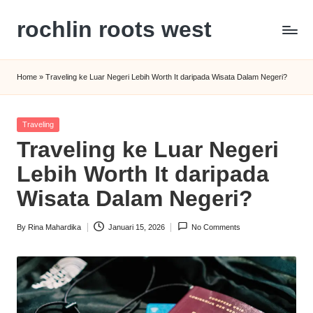
rochlin roots west
Skip
to
Panduan
content
Gaya
Home
»
Traveling ke Luar Negeri Lebih Worth It daripada Wisata Dalam Negeri?
Hidup,
Wisata,
dan
Posted
Traveling
Kesehatan
in
Traveling ke Luar Negeri
Modern
Lebih Worth It daripada
Wisata Dalam Negeri?
By
Rina Mahardika
Januari 15, 2026
No Comments
Posted
by