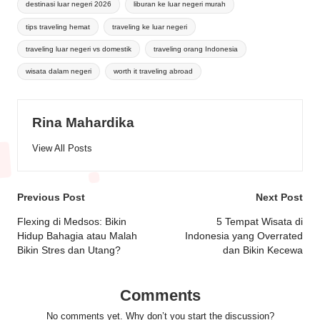
destinasi luar negeri 2026
liburan ke luar negeri murah
tips traveling hemat
traveling ke luar negeri
traveling luar negeri vs domestik
traveling orang Indonesia
wisata dalam negeri
worth it traveling abroad
Rina Mahardika
View All Posts
Post
Previous Post
Next Post
navigation
Flexing di Medsos: Bikin
5 Tempat Wisata di
Hidup Bahagia atau Malah
Indonesia yang Overrated
Bikin Stres dan Utang?
dan Bikin Kecewa
Comments
No comments yet. Why don’t you start the discussion?