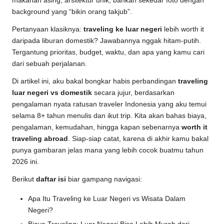
makanan asing, arsitektur unik, bahkan sekedar foto dengan
background yang “bikin orang takjub”.
Pertanyaan klasiknya:
traveling ke luar negeri
lebih worth it
daripada liburan domestik? Jawabannya nggak hitam-putih.
Tergantung prioritas, budget, waktu, dan apa yang kamu cari
dari sebuah perjalanan.
Di artikel ini, aku bakal bongkar habis perbandingan
traveling
luar negeri vs domestik
secara jujur, berdasarkan
pengalaman nyata ratusan traveler Indonesia yang aku temui
selama 8+ tahun menulis dan ikut trip. Kita akan bahas biaya,
pengalaman, kemudahan, hingga kapan sebenarnya
worth it
traveling abroad
. Siap-siap catat, karena di akhir kamu bakal
punya gambaran jelas mana yang lebih cocok buatmu tahun
2026 ini.
Berikut
daftar isi
biar gampang navigasi:
Apa Itu Traveling ke Luar Negeri vs Wisata Dalam
Negeri?