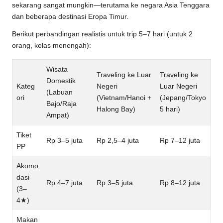
sekarang sangat mungkin—terutama ke negara Asia Tenggara
dan beberapa destinasi Eropa Timur.
Berikut perbandingan realistis untuk trip 5–7 hari (untuk 2
orang, kelas menengah):
Wisata
Traveling ke Luar
Traveling ke
Domestik
Kateg
Negeri
Luar Negeri
(Labuan
ori
(Vietnam/Hanoi +
(Jepang/Tokyo
Bajo/Raja
Halong Bay)
5 hari)
Ampat)
Tiket
Rp 3–5 juta
Rp 2,5–4 juta
Rp 7–12 juta
PP
Akomo
dasi
Rp 4–7 juta
Rp 3–5 juta
Rp 8–12 juta
(3–
4★)
Makan