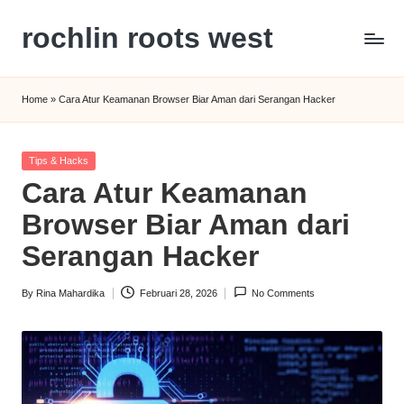
rochlin roots west
Skip
to
Panduan
content
Gaya
Home
»
Cara Atur Keamanan Browser Biar Aman dari Serangan Hacker
Hidup,
Wisata,
dan
Posted
Tips & Hacks
Kesehatan
in
Cara Atur Keamanan
Modern
Browser Biar Aman dari
Serangan Hacker
By
Rina Mahardika
Februari 28, 2026
No Comments
Posted
by