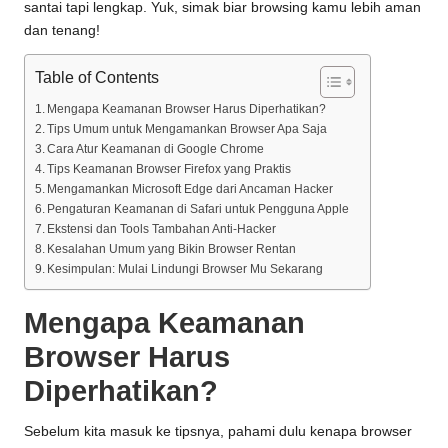
santai tapi lengkap. Yuk, simak biar browsing kamu lebih aman
dan tenang!
Table of Contents
Mengapa Keamanan Browser Harus Diperhatikan?
Tips Umum untuk Mengamankan Browser Apa Saja
Cara Atur Keamanan di Google Chrome
Tips Keamanan Browser Firefox yang Praktis
Mengamankan Microsoft Edge dari Ancaman Hacker
Pengaturan Keamanan di Safari untuk Pengguna Apple
Ekstensi dan Tools Tambahan Anti-Hacker
Kesalahan Umum yang Bikin Browser Rentan
Kesimpulan: Mulai Lindungi Browser Mu Sekarang
Mengapa Keamanan
Browser Harus
Diperhatikan?
Sebelum kita masuk ke tipsnya, pahami dulu kenapa browser