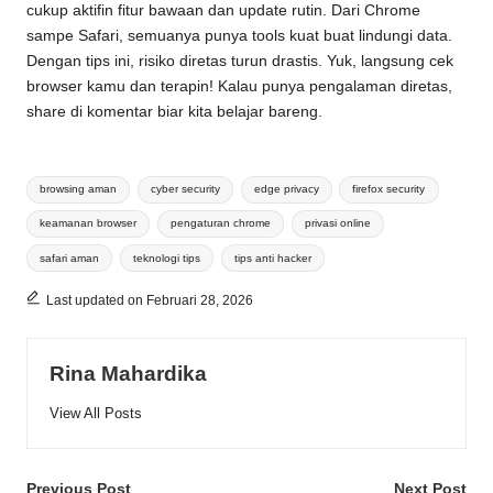
cukup aktifin fitur bawaan dan update rutin. Dari Chrome
sampe Safari, semuanya punya tools kuat buat lindungi data.
Dengan tips ini, risiko diretas turun drastis. Yuk, langsung cek
browser kamu dan terapin! Kalau punya pengalaman diretas,
share di komentar biar kita belajar bareng.
Tags:
browsing aman
cyber security
edge privacy
firefox security
keamanan browser
pengaturan chrome
privasi online
safari aman
teknologi tips
tips anti hacker
Last updated on Februari 28, 2026
Rina Mahardika
View All Posts
Post
Previous Post
Next Post