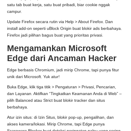
satu tab buat kerja, satu buat pribadi, biar cookie nggak
campur.
Update Firefox secara rutin via Help > About Firefox. Dan
install add-on seperti uBlock Origin buat blokir ads berbahaya.
Firefox jadi pilihan bagus buat yang prioritas privasi.
Mengamankan Microsoft
Edge dari Ancaman Hacker
Edge berbasis Chromium, jadi mirip Chrome, tapi punya fitur
unik dari Microsoft. Yuk atur!
Buka Edge, klik tiga titik > Pengaturan > Privasi, Pencarian,
dan Layanan. Aktifkan “Tingkatkan Keamanan Anda di Web” –
pilih Balanced atau Strict buat blokir tracker dan situs
berbahaya.
Atur izin situs: di Izin Situs, blokir pop-up, pengalihan, dan
akses kamera/lokasi. Mirip Chrome, tapi Edge punya
Scareware Blocker buat deteksi peringatan palsu yang sering