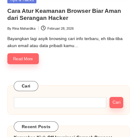
in
Cara Atur Keamanan Browser Biar Aman
dari Serangan Hacker
By
Rina Mahardika
Februari 28, 2026
Posted
by
Bayangkan lagi asyik browsing cari info terbaru, eh tiba-tiba
akun email atau data pribadi kamu…
Read More
Cari
Cari
Recent Posts