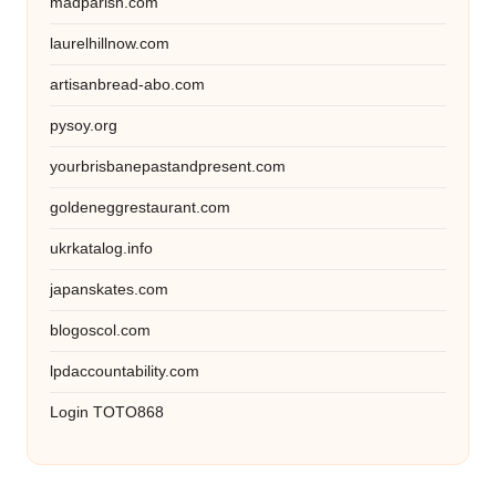
madparish.com
laurelhillnow.com
artisanbread-abo.com
pysoy.org
yourbrisbanepastandpresent.com
goldeneggrestaurant.com
ukrkatalog.info
japanskates.com
blogoscol.com
lpdaccountability.com
Login TOTO868