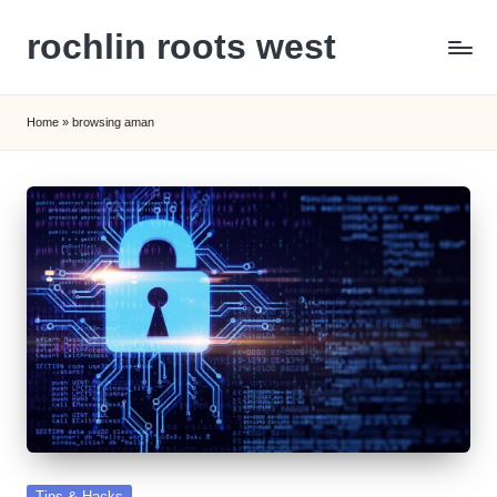
rochlin roots west
Skip
to
Panduan
content
Gaya
Home
»
browsing aman
Hidup,
Wisata,
dan
Kesehatan
Modern
Posted
Tips & Hacks