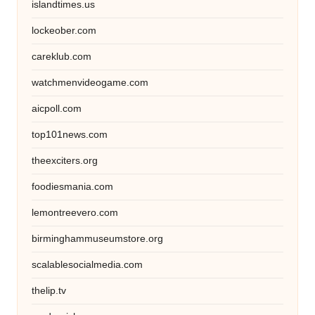
islandtimes.us
lockeober.com
careklub.com
watchmenvideogame.com
aicpoll.com
top101news.com
theexciters.org
foodiesmania.com
lemontreevero.com
birminghammuseumstore.org
scalablesocialmedia.com
thelip.tv