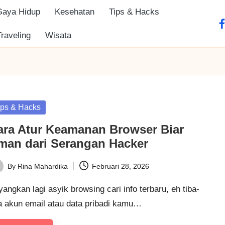
Gaya Hidup
Kesehatan
Tips & Hacks
fa
Traveling
Wisata
sted
ips & Hacks
ara Atur Keamanan Browser Biar
man dari Serangan Hacker
By
Rina Mahardika
Februari 28, 2026
ted
angkan lagi asyik browsing cari info terbaru, eh tiba-
ba akun email atau data pribadi kamu…