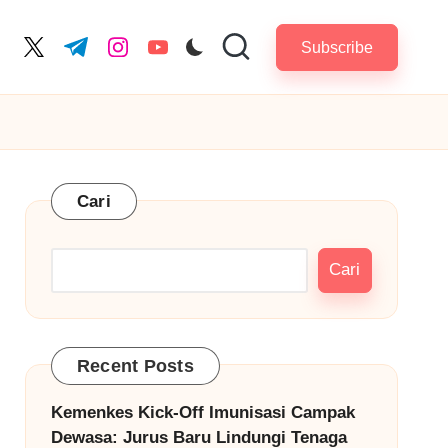
Subscribe
cebook.com
twitter.com
t.me
instagram.com
youtube.com
Cari
Cari
Recent Posts
Kemenkes Kick-Off Imunisasi Campak
Dewasa: Jurus Baru Lindungi Tenaga