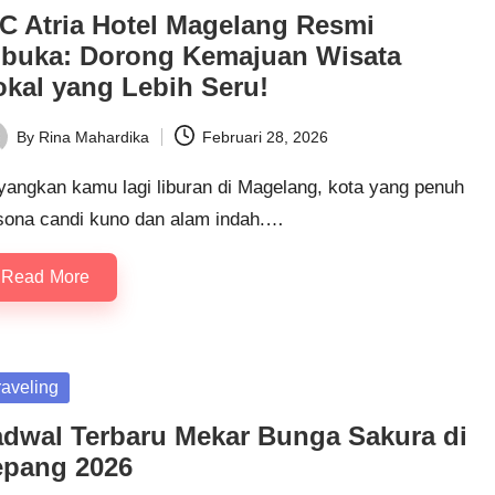
IC Atria Hotel Magelang Resmi
ibuka: Dorong Kemajuan Wisata
okal yang Lebih Seru!
By
Rina Mahardika
Februari 28, 2026
ted
yangkan kamu lagi liburan di Magelang, kota yang penuh
sona candi kuno dan alam indah.…
Read More
sted
raveling
adwal Terbaru Mekar Bunga Sakura di
epang 2026