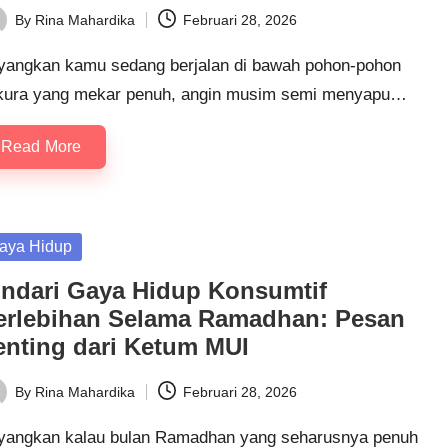
By
Rina Mahardika
Februari 28, 2026
ted
yangkan kamu sedang berjalan di bawah pohon-pohon
kura yang mekar penuh, angin musim semi menyapu…
Read More
sted
aya Hidup
indari Gaya Hidup Konsumtif
erlebihan Selama Ramadhan: Pesan
enting dari Ketum MUI
By
Rina Mahardika
Februari 28, 2026
ted
yangkan kalau bulan Ramadhan yang seharusnya penuh