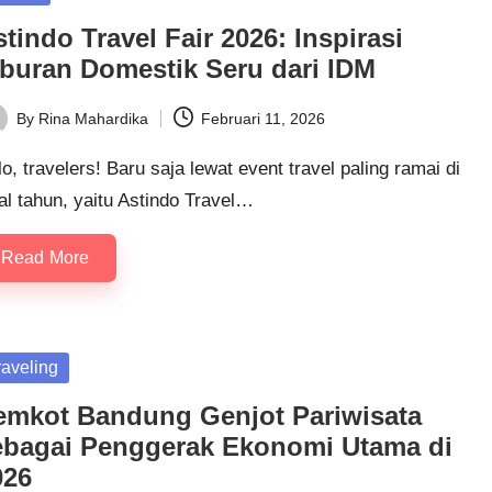
tindo Travel Fair 2026: Inspirasi
iburan Domestik Seru dari IDM
By
Rina Mahardika
Februari 11, 2026
ted
o, travelers! Baru saja lewat event travel paling ramai di
l tahun, yaitu Astindo Travel…
Read More
sted
raveling
emkot Bandung Genjot Pariwisata
ebagai Penggerak Ekonomi Utama di
026