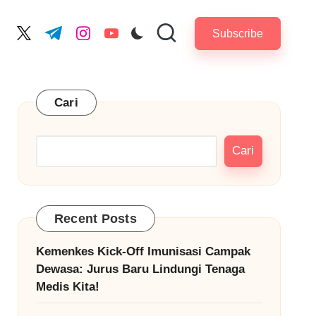
Subscribe
cebook.com
twitter.com
t.me
instagram.com
youtube.com
Cari
Cari
Recent Posts
Kemenkes Kick-Off Imunisasi Campak
Dewasa: Jurus Baru Lindungi Tenaga
Medis Kita!