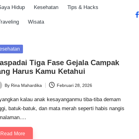
Gaya Hidup
Kesehatan
Tips & Hacks
fa
Traveling
Wisata
sted
esehatan
aspadai Tiga Fase Gejala Campak
ang Harus Kamu Ketahui
By
Rina Mahardika
Februari 28, 2026
ted
yangkan kalau anak kesayanganmu tiba-tiba demam
ggi, batuk-batuk, dan mata merah seperti habis nangis
malaman.…
Read More