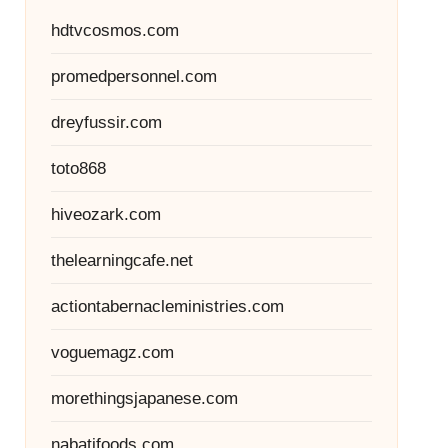
hdtvcosmos.com
promedpersonnel.com
dreyfussir.com
toto868
hiveozark.com
thelearningcafe.net
actiontabernacleministries.com
voguemagz.com
morethingsjapanese.com
nabatifoods.com