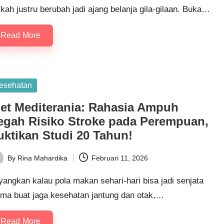
kah justru berubah jadi ajang belanja gila-gilaan. Buka…
Read More
sted
esehatan
iet Mediterania: Rahasia Ampuh
egah Risiko Stroke pada Perempuan,
uktikan Studi 20 Tahun!
By
Rina Mahardika
Februari 11, 2026
ted
angkan kalau pola makan sehari-hari bisa jadi senjata
ama buat jaga kesehatan jantung dan otak,…
Read More