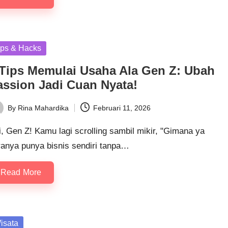
sted
ips & Hacks
 Tips Memulai Usaha Ala Gen Z: Ubah
assion Jadi Cuan Nyata!
By
Rina Mahardika
Februari 11, 2026
ted
, Gen Z! Kamu lagi scrolling sambil mikir, "Gimana ya
ranya punya bisnis sendiri tanpa…
Read More
sted
isata