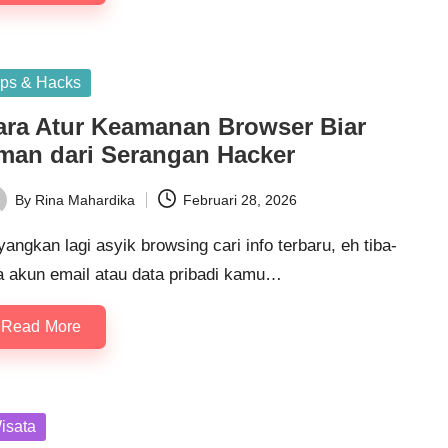
sted
ips & Hacks
ara Atur Keamanan Browser Biar
man dari Serangan Hacker
By
Rina Mahardika
Februari 28, 2026
ted
angkan lagi asyik browsing cari info terbaru, eh tiba-
ba akun email atau data pribadi kamu…
Read More
sted
isata