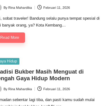
By
Rina Mahardika
Februari 11, 2026
ted
, sobat traveler! Bandung selalu punya tempat spesial di
ti banyak orang, ya? Kota Kembang…
Read More
sted
aya Hidup
radisi Bukber Masih Menguat di
engah Gaya Hidup Modern
By
Rina Mahardika
Februari 11, 2026
ted
madan sebentar lagi tiba, dan pasti kamu sudah mulai