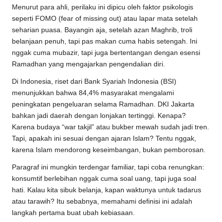
Menurut para ahli, perilaku ini dipicu oleh faktor psikologis
seperti FOMO (fear of missing out) atau lapar mata setelah
seharian puasa. Bayangin aja, setelah azan Maghrib, troli
belanjaan penuh, tapi pas makan cuma habis setengah. Ini
nggak cuma mubazir, tapi juga bertentangan dengan esensi
Ramadhan yang mengajarkan pengendalian diri.
Di Indonesia, riset dari Bank Syariah Indonesia (BSI)
menunjukkan bahwa 84,4% masyarakat mengalami
peningkatan pengeluaran selama Ramadhan. DKI Jakarta
bahkan jadi daerah dengan lonjakan tertinggi. Kenapa?
Karena budaya “war takjil” atau bukber mewah sudah jadi tren.
Tapi, apakah ini sesuai dengan ajaran Islam? Tentu nggak,
karena Islam mendorong keseimbangan, bukan pemborosan.
Paragraf ini mungkin terdengar familiar, tapi coba renungkan:
konsumtif berlebihan nggak cuma soal uang, tapi juga soal
hati. Kalau kita sibuk belanja, kapan waktunya untuk tadarus
atau tarawih? Itu sebabnya, memahami definisi ini adalah
langkah pertama buat ubah kebiasaan.