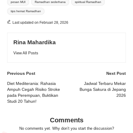
pesan MUI
Ramadhan sederhana
spiritual Ramadhan
tips hemat Ramadhan
Last updated on Februari 28, 2026
Rina Mahardika
View All Posts
Post
Previous Post
Next Post
navigation
Diet Mediterania: Rahasia
Jadwal Terbaru Mekar
Ampuh Cegah Risiko Stroke
Bunga Sakura di Jepang
pada Perempuan, Buktikan
2026
Studi 20 Tahun!
Comments
No comments yet. Why don’t you start the discussion?