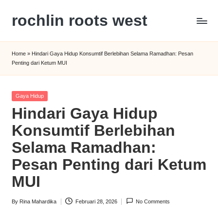
rochlin roots west
Skip
to
Panduan
content
Gaya
Home
»
Hindari Gaya Hidup Konsumtif Berlebihan Selama Ramadhan: Pesan
Hidup,
Penting dari Ketum MUI
Wisata,
dan
Kesehatan
Posted
Gaya Hidup
Modern
in
Hindari Gaya Hidup
Konsumtif Berlebihan
Selama Ramadhan:
Pesan Penting dari Ketum
MUI
By
Rina Mahardika
Februari 28, 2026
No Comments
Posted
by