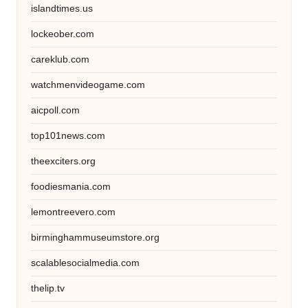
islandtimes.us
lockeober.com
careklub.com
watchmenvideogame.com
aicpoll.com
top101news.com
theexciters.org
foodiesmania.com
lemontreevero.com
birminghammuseumstore.org
scalablesocialmedia.com
thelip.tv