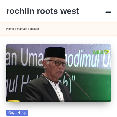
rochlin roots west
Skip
to
Panduan
content
Gaya
Home
»
manfaat sedekah
Hidup,
Wisata,
dan
Kesehatan
Modern
Posted
Gaya Hidup