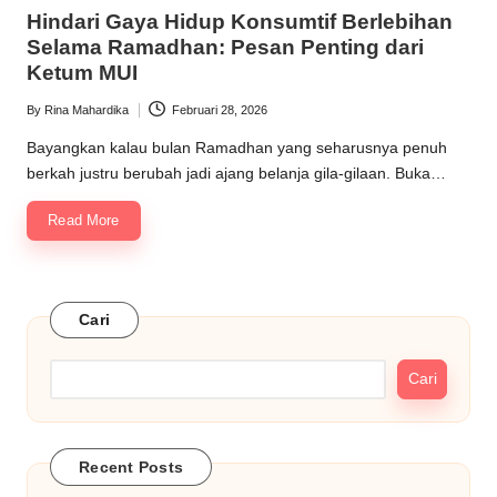
in
Hindari Gaya Hidup Konsumtif Berlebihan
Selama Ramadhan: Pesan Penting dari
Ketum MUI
By
Rina Mahardika
Februari 28, 2026
Posted
by
Bayangkan kalau bulan Ramadhan yang seharusnya penuh
berkah justru berubah jadi ajang belanja gila-gilaan. Buka…
Read More
Cari
Cari
Recent Posts