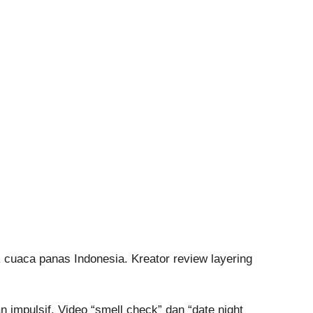
k cuaca panas Indonesia. Kreator review layering
impulsif. Video “smell check” dan “date night