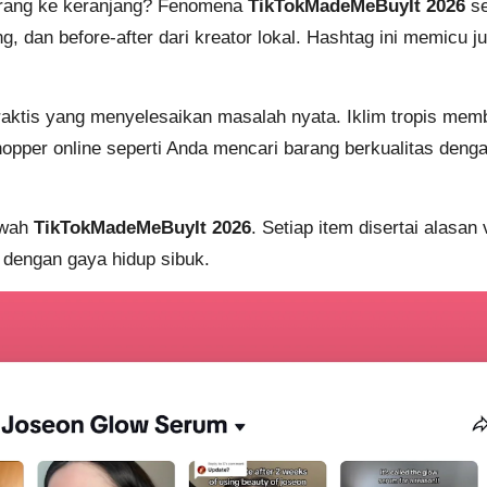
barang ke keranjang? Fenomena
TikTokMadeMeBuyIt 2026
se
ng, dan before-after dari kreator lokal. Hashtag ini memicu 
praktis yang menyelesaikan masalah nyata. Iklim tropis memb
pper online seperti Anda mencari barang berkualitas dengan 
awah
TikTokMadeMeBuyIt 2026
. Setiap item disertai alasa
 dengan gaya hidup sibuk.