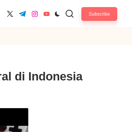
Subscribe
cebook.com
twitter.com
t.me
instagram.com
youtube.com
al di Indonesia