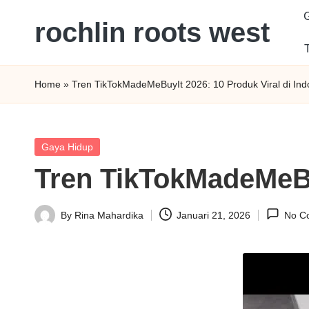
rochlin roots west
Skip
to
Panduan
content
Gaya
Home
»
Tren TikTokMadeMeBuyIt 2026: 10 Produk Viral di Ind
Hidup,
Wisata,
dan
Posted
Gaya Hidup
Kesehatan
in
Tren TikTokMadeMeBuy
Modern
By
Rina Mahardika
Januari 21, 2026
No C
Posted
by