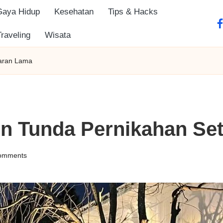
Gaya Hidup
Kesehatan
Tips & Hacks
fa
Traveling
Wisata
caran Lama
in Tunda Pernikahan Se
omments