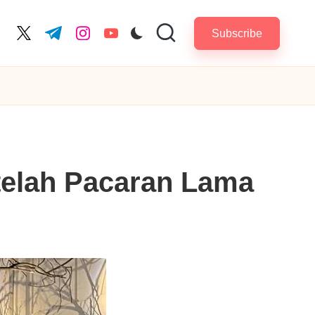
Subscribe
cebook.com
twitter.com
t.me
instagram.com
youtube.com
telah Pacaran Lama