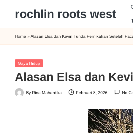
rochlin roots west
Skip
to
Panduan
content
Gaya
Home
»
Alasan Elsa dan Kevin Tunda Pernikahan Setelah Pa
Hidup,
Wisata,
dan
Posted
Gaya Hidup
Kesehatan
in
Alasan Elsa dan Kev
Modern
By
Rina Mahardika
Februari 8, 2026
No C
Posted
by