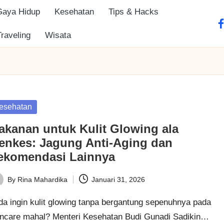
Gaya Hidup
Kesehatan
Tips & Hacks
fa
Traveling
Wisata
sted
esehatan
akanan untuk Kulit Glowing ala
enkes: Jagung Anti-Aging dan
ekomendasi Lainnya
By
Rina Mahardika
Januari 31, 2026
ted
da ingin kulit glowing tanpa bergantung sepenuhnya pada
incare mahal? Menteri Kesehatan Budi Gunadi Sadikin…