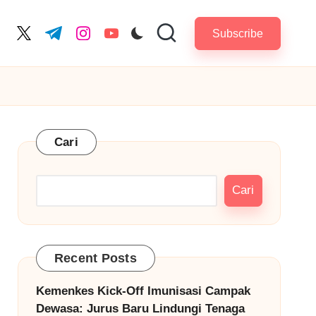
Subscribe
cebook.com
twitter.com
t.me
instagram.com
youtube.com
Cari
Cari
Recent Posts
Kemenkes Kick-Off Imunisasi Campak
Dewasa: Jurus Baru Lindungi Tenaga