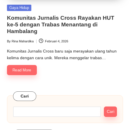
Posted
Gaya Hidup
in
Komunitas Jurnalis Cross Rayakan HUT
ke-5 dengan Trabas Menantang di
Hambalang
By
Rina Mahardika
Februari 4, 2026
Posted
by
Komunitas Jurnalis Cross baru saja merayakan ulang tahun
kelima dengan cara unik. Mereka menggelar trabas…
Read More
Cari
Cari