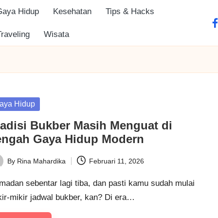
Gaya Hidup
Kesehatan
Tips & Hacks
fa
Traveling
Wisata
sted
aya Hidup
radisi Bukber Masih Menguat di
engah Gaya Hidup Modern
By
Rina Mahardika
Februari 11, 2026
ted
madan sebentar lagi tiba, dan pasti kamu sudah mulai
ir-mikir jadwal bukber, kan? Di era…