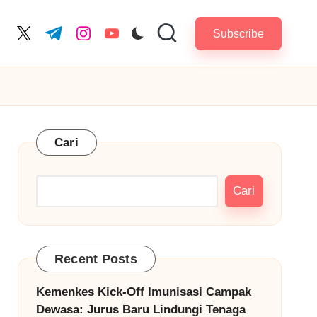
Subscribe
cebook.com
twitter.com
t.me
instagram.com
youtube.com
Cari
Cari
Recent Posts
Kemenkes Kick-Off Imunisasi Campak
Dewasa: Jurus Baru Lindungi Tenaga