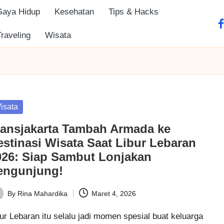
Gaya Hidup
Kesehatan
Tips & Hacks
fa
Traveling
Wisata
sted
isata
ransjakarta Tambah Armada ke
estinasi Wisata Saat Libur Lebaran
026: Siap Sambut Lonjakan
engunjung!
By
Rina Mahardika
Maret 4, 2026
ted
ur Lebaran itu selalu jadi momen spesial buat keluarga