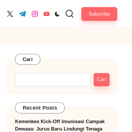
Subscribe
cebook.com
twitter.com
t.me
instagram.com
youtube.com
Cari
Cari
Recent Posts
Kemenkes Kick-Off Imunisasi Campak
Dewasa: Jurus Baru Lindungi Tenaga