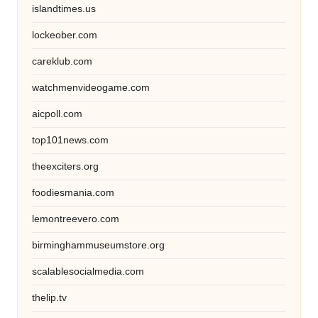
islandtimes.us
lockeober.com
careklub.com
watchmenvideogame.com
aicpoll.com
top101news.com
theexciters.org
foodiesmania.com
lemontreevero.com
birminghammuseumstore.org
scalablesocialmedia.com
thelip.tv