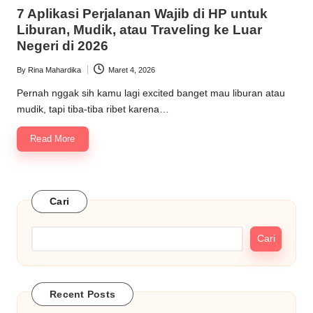
in
7 Aplikasi Perjalanan Wajib di HP untuk
Liburan, Mudik, atau Traveling ke Luar
Negeri di 2026
By
Rina Mahardika
Maret 4, 2026
Posted
by
Pernah nggak sih kamu lagi excited banget mau liburan atau
mudik, tapi tiba-tiba ribet karena…
Read More
Cari
Cari
Recent Posts