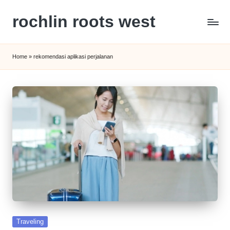
rochlin roots west
Skip
to
Panduan
content
Gaya
Home
»
rekomendasi aplikasi perjalanan
Hidup,
Wisata,
dan
Kesehatan
Modern
Posted
Traveling