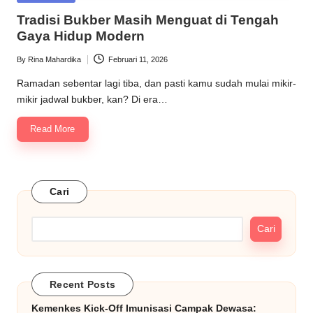
in
Tradisi Bukber Masih Menguat di Tengah
Gaya Hidup Modern
By
Rina Mahardika
Februari 11, 2026
Posted
by
Ramadan sebentar lagi tiba, dan pasti kamu sudah mulai mikir-
mikir jadwal bukber, kan? Di era…
Read More
Cari
Cari
Recent Posts
Kemenkes Kick-Off Imunisasi Campak Dewasa: