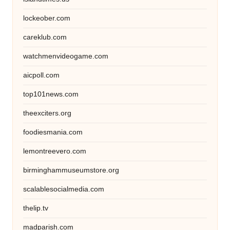
lockeober.com
careklub.com
watchmenvideogame.com
aicpoll.com
top101news.com
theexciters.org
foodiesmania.com
lemontreevero.com
birminghammuseumstore.org
scalablesocialmedia.com
thelip.tv
madparish.com