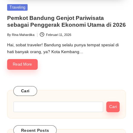
Posted
Traveling
in
Pemkot Bandung Genjot Pariwisata
sebagai Penggerak Ekonomi Utama di 2026
By
Rina Mahardika
Februari 11, 2026
Posted
by
Hai, sobat traveler! Bandung selalu punya tempat spesial di
hati banyak orang, ya? Kota Kembang…
Read More
Cari
Cari
Recent Posts