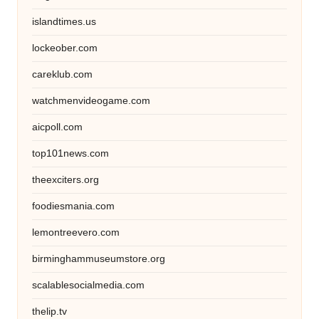
islandtimes.us
lockeober.com
careklub.com
watchmenvideogame.com
aicpoll.com
top101news.com
theexciters.org
foodiesmania.com
lemontreevero.com
birminghammuseumstore.org
scalablesocialmedia.com
thelip.tv