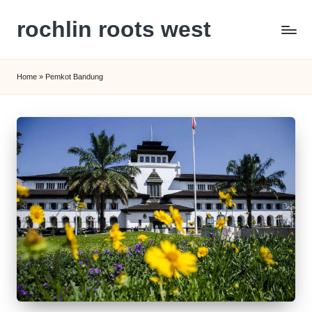
rochlin roots west
Skip
to
Panduan
content
Gaya
Home
»
Pemkot Bandung
Hidup,
Wisata,
dan
Kesehatan
Modern