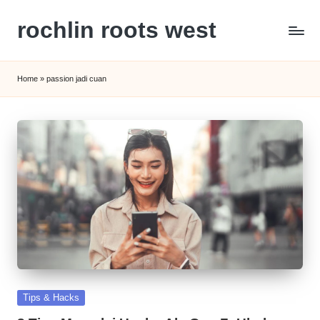
rochlin roots west
Skip
to
Panduan
content
Gaya
Home
»
passion jadi cuan
Hidup,
Wisata,
dan
Kesehatan
Modern
Posted
Tips & Hacks
in