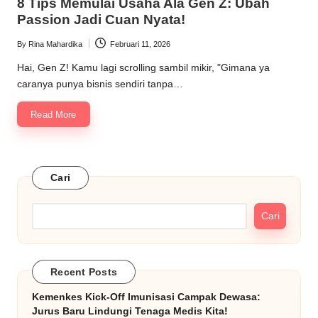
8 Tips Memulai Usaha Ala Gen Z: Ubah
Passion Jadi Cuan Nyata!
By
Rina Mahardika
Februari 11, 2026
Posted
by
Hai, Gen Z! Kamu lagi scrolling sambil mikir, "Gimana ya
caranya punya bisnis sendiri tanpa…
Read More
Cari
Cari
Recent Posts
Kemenkes Kick-Off Imunisasi Campak Dewasa:
Jurus Baru Lindungi Tenaga Medis Kita!