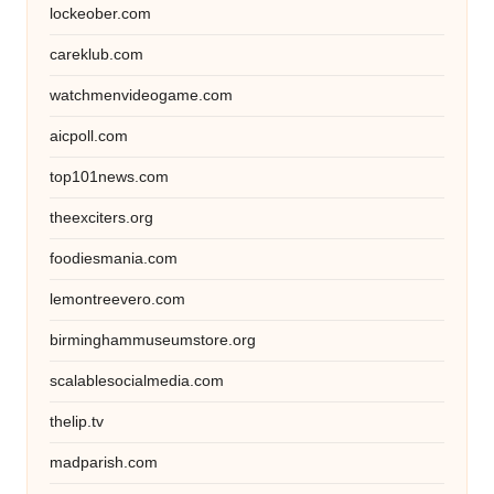
lockeober.com
careklub.com
watchmenvideogame.com
aicpoll.com
top101news.com
theexciters.org
foodiesmania.com
lemontreevero.com
birminghammuseumstore.org
scalablesocialmedia.com
thelip.tv
madparish.com