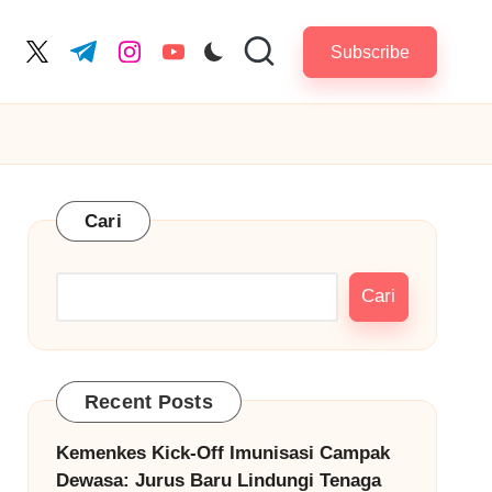
Subscribe
cebook.com
twitter.com
t.me
instagram.com
youtube.com
Cari
Cari
Recent Posts
Kemenkes Kick-Off Imunisasi Campak
Dewasa: Jurus Baru Lindungi Tenaga