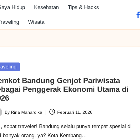
Gaya Hidup
Kesehatan
Tips & Hacks
fa
Traveling
Wisata
sted
raveling
emkot Bandung Genjot Pariwisata
ebagai Penggerak Ekonomi Utama di
026
By
Rina Mahardika
Februari 11, 2026
ted
, sobat traveler! Bandung selalu punya tempat spesial di
ti banyak orang, ya? Kota Kembang…