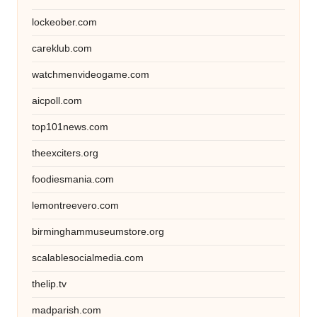
lockeober.com
careklub.com
watchmenvideogame.com
aicpoll.com
top101news.com
theexciters.org
foodiesmania.com
lemontreevero.com
birminghammuseumstore.org
scalablesocialmedia.com
thelip.tv
madparish.com