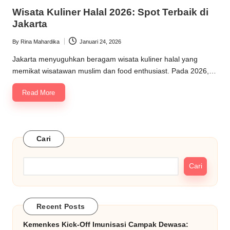
in
Wisata Kuliner Halal 2026: Spot Terbaik di
Jakarta
By
Rina Mahardika
Januari 24, 2026
Posted
by
Jakarta menyuguhkan beragam wisata kuliner halal yang
memikat wisatawan muslim dan food enthusiast. Pada 2026,…
Read More
Cari
Cari
Recent Posts
Kemenkes Kick-Off Imunisasi Campak Dewasa: