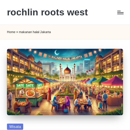
rochlin roots west
Skip
to
Panduan
content
Gaya
Home
»
makanan halal Jakarta
Hidup,
Wisata,
dan
Kesehatan
Modern
Posted
Wisata