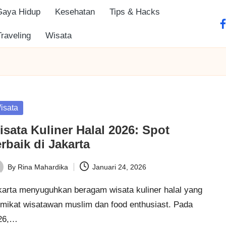
Gaya Hidup
Kesehatan
Tips & Hacks
fa
Traveling
Wisata
sted
isata
sata Kuliner Halal 2026: Spot
rbaik di Jakarta
By
Rina Mahardika
Januari 24, 2026
ted
karta menyuguhkan beragam wisata kuliner halal yang
mikat wisatawan muslim dan food enthusiast. Pada
26,…