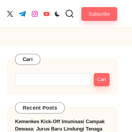
Subscribe
cebook.com
twitter.com
t.me
instagram.com
youtube.com
Cari
Cari
Recent Posts
Kemenkes Kick-Off Imunisasi Campak
Dewasa: Jurus Baru Lindungi Tenaga