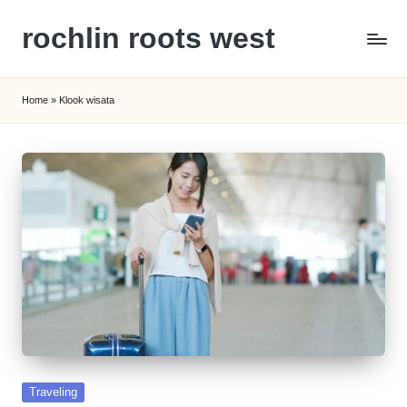
rochlin roots west
Skip
to
Panduan
content
Gaya
Home
»
Klook wisata
Hidup,
Wisata,
dan
Kesehatan
Modern
Posted
Traveling