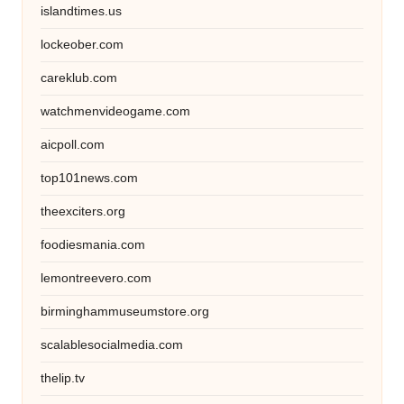
islandtimes.us
lockeober.com
careklub.com
watchmenvideogame.com
aicpoll.com
top101news.com
theexciters.org
foodiesmania.com
lemontreevero.com
birminghammuseumstore.org
scalablesocialmedia.com
thelip.tv