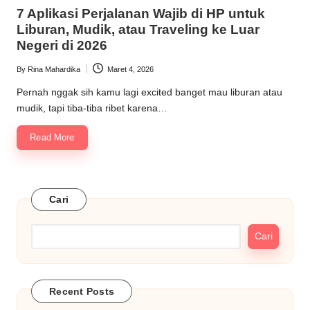
in
7 Aplikasi Perjalanan Wajib di HP untuk
Liburan, Mudik, atau Traveling ke Luar
Negeri di 2026
By
Rina Mahardika
Maret 4, 2026
Posted
by
Pernah nggak sih kamu lagi excited banget mau liburan atau
mudik, tapi tiba-tiba ribet karena…
Read More
Cari
Cari
Recent Posts