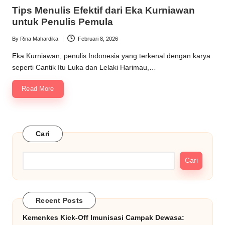
in
Tips Menulis Efektif dari Eka Kurniawan
untuk Penulis Pemula
By
Rina Mahardika
Februari 8, 2026
Posted
by
Eka Kurniawan, penulis Indonesia yang terkenal dengan karya
seperti Cantik Itu Luka dan Lelaki Harimau,…
Read More
Cari
Cari
Recent Posts
Kemenkes Kick-Off Imunisasi Campak Dewasa: