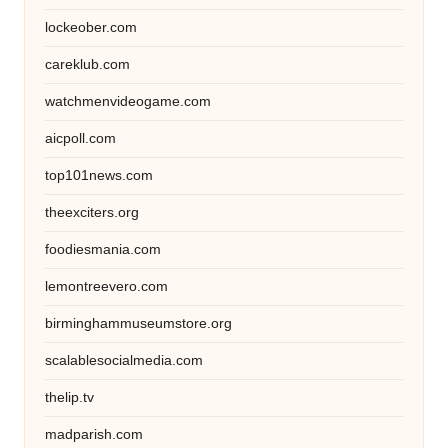
lockeober.com
careklub.com
watchmenvideogame.com
aicpoll.com
top101news.com
theexciters.org
foodiesmania.com
lemontreevero.com
birminghammuseumstore.org
scalablesocialmedia.com
thelip.tv
madparish.com