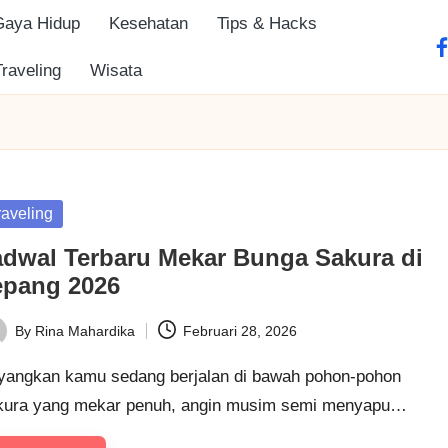
Gaya Hidup
Kesehatan
Tips & Hacks
fa
Traveling
Wisata
sted
raveling
adwal Terbaru Mekar Bunga Sakura di
epang 2026
By
Rina Mahardika
Februari 28, 2026
ted
yangkan kamu sedang berjalan di bawah pohon-pohon
kura yang mekar penuh, angin musim semi menyapu…