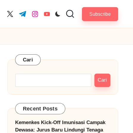
Subscribe
cebook.com
twitter.com
t.me
instagram.com
youtube.com
Cari
Cari
Recent Posts
Kemenkes Kick-Off Imunisasi Campak
Dewasa: Jurus Baru Lindungi Tenaga