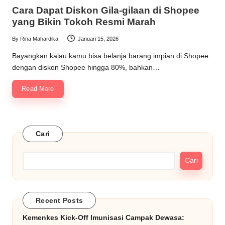
in
Cara Dapat Diskon Gila-gilaan di Shopee
yang Bikin Tokoh Resmi Marah
By
Rina Mahardika
Januari 15, 2026
Posted
by
Bayangkan kalau kamu bisa belanja barang impian di Shopee
dengan diskon Shopee hingga 80%, bahkan…
Read More
Cari
Cari
Recent Posts
Kemenkes Kick-Off Imunisasi Campak Dewasa: