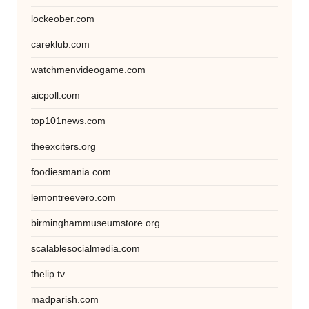
lockeober.com
careklub.com
watchmenvideogame.com
aicpoll.com
top101news.com
theexciters.org
foodiesmania.com
lemontreevero.com
birminghammuseumstore.org
scalablesocialmedia.com
thelip.tv
madparish.com