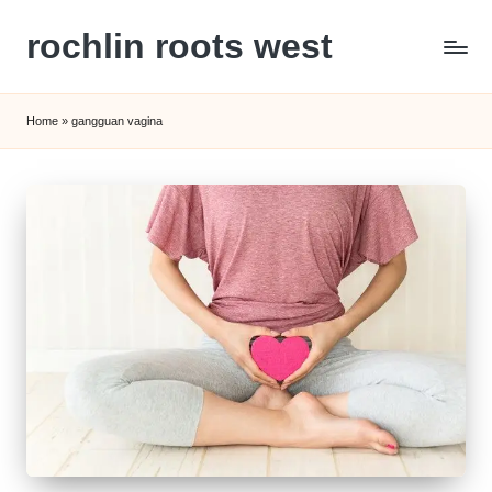
rochlin roots west
Skip
to
Panduan
content
Gaya
Home
»
gangguan vagina
Hidup,
Wisata,
dan
Kesehatan
Modern