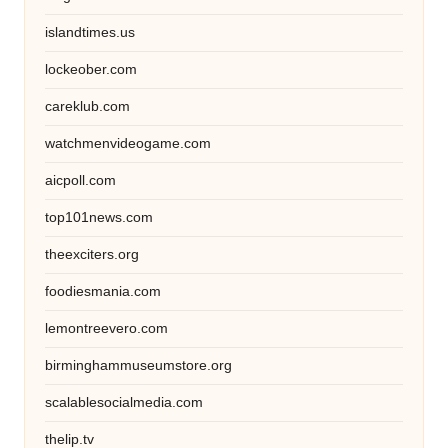
islandtimes.us
lockeober.com
careklub.com
watchmenvideogame.com
aicpoll.com
top101news.com
theexciters.org
foodiesmania.com
lemontreevero.com
birminghammuseumstore.org
scalablesocialmedia.com
thelip.tv