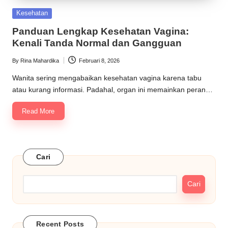
Posted
Kesehatan
in
Panduan Lengkap Kesehatan Vagina:
Kenali Tanda Normal dan Gangguan
By
Rina Mahardika
Februari 8, 2026
Posted
by
Wanita sering mengabaikan kesehatan vagina karena tabu
atau kurang informasi. Padahal, organ ini memainkan peran…
Read More
Cari
Cari
Recent Posts