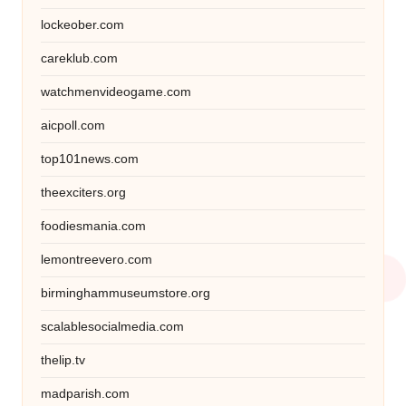
lockeober.com
careklub.com
watchmenvideogame.com
aicpoll.com
top101news.com
theexciters.org
foodiesmania.com
lemontreevero.com
birminghammuseumstore.org
scalablesocialmedia.com
thelip.tv
madparish.com