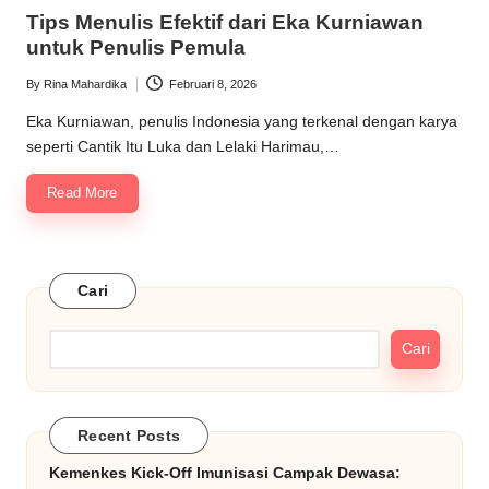
in
Tips Menulis Efektif dari Eka Kurniawan
untuk Penulis Pemula
By
Rina Mahardika
Februari 8, 2026
Posted
by
Eka Kurniawan, penulis Indonesia yang terkenal dengan karya
seperti Cantik Itu Luka dan Lelaki Harimau,…
Read More
Cari
Cari
Recent Posts
Kemenkes Kick-Off Imunisasi Campak Dewasa: