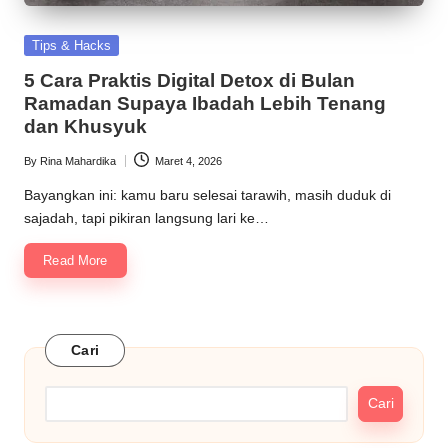
Posted
Tips & Hacks
in
5 Cara Praktis Digital Detox di Bulan
Ramadan Supaya Ibadah Lebih Tenang
dan Khusyuk
By
Rina Mahardika
Maret 4, 2026
Posted
by
Bayangkan ini: kamu baru selesai tarawih, masih duduk di
sajadah, tapi pikiran langsung lari ke…
Read More
Cari
Cari