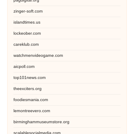
pagdigital.org
zinger-soft.com
islandtimes.us
lockeober.com
careklub.com
watchmenvideogame.com
aicpoll.com
top101news.com
theexciters.org
foodiesmania.com
lemontreevero.com
birminghammuseumstore.org
scalablesocialmedia.com