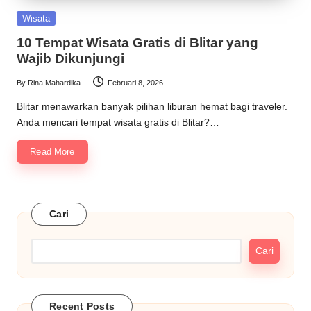
Posted
Wisata
in
10 Tempat Wisata Gratis di Blitar yang
Wajib Dikunjungi
By
Rina Mahardika
Februari 8, 2026
Posted
by
Blitar menawarkan banyak pilihan liburan hemat bagi traveler.
Anda mencari tempat wisata gratis di Blitar?…
Read More
Cari
Cari
Recent Posts