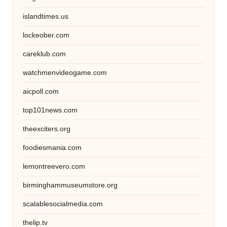
islandtimes.us
lockeober.com
careklub.com
watchmenvideogame.com
aicpoll.com
top101news.com
theexciters.org
foodiesmania.com
lemontreevero.com
birminghammuseumstore.org
scalablesocialmedia.com
thelip.tv