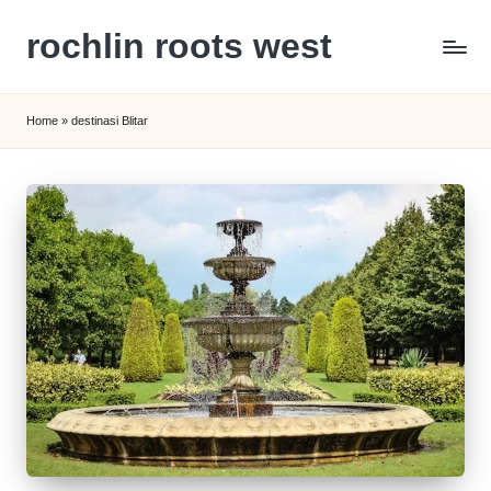
rochlin roots west
Skip
to
Panduan
content
Gaya
Home
»
destinasi Blitar
Hidup,
Wisata,
dan
Kesehatan
Modern