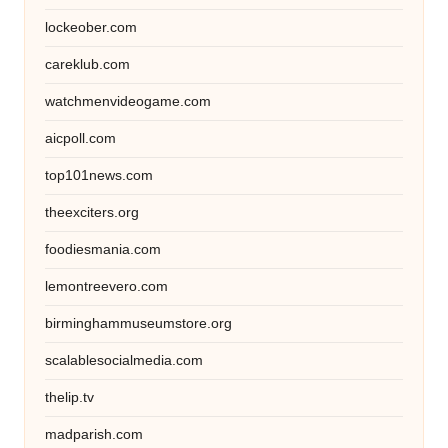
lockeober.com
careklub.com
watchmenvideogame.com
aicpoll.com
top101news.com
theexciters.org
foodiesmania.com
lemontreevero.com
birminghammuseumstore.org
scalablesocialmedia.com
thelip.tv
madparish.com