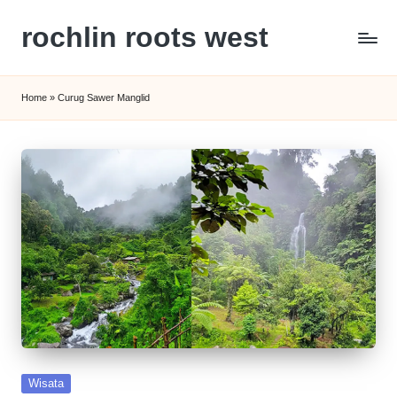
rochlin roots west
Skip
to
Panduan
content
Gaya
Home
»
Curug Sawer Manglid
Hidup,
Wisata,
dan
Kesehatan
Modern
Posted
Wisata