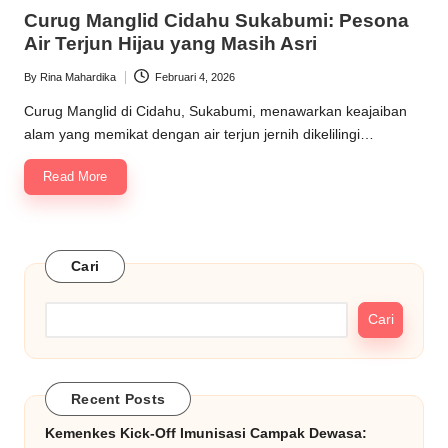
in
Curug Manglid Cidahu Sukabumi: Pesona
Air Terjun Hijau yang Masih Asri
By
Rina Mahardika
Februari 4, 2026
Posted
by
Curug Manglid di Cidahu, Sukabumi, menawarkan keajaiban
alam yang memikat dengan air terjun jernih dikelilingi…
Read More
Cari
Cari
Recent Posts
Kemenkes Kick-Off Imunisasi Campak Dewasa: