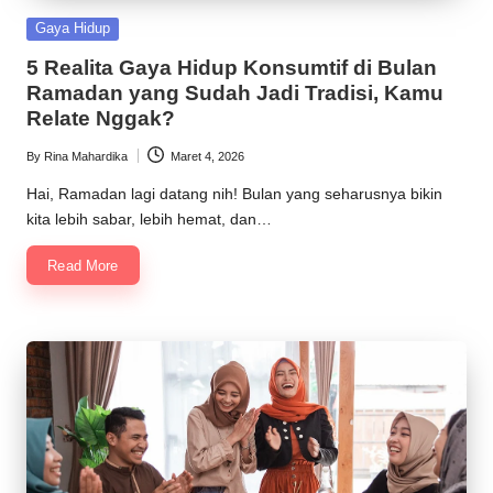
Posted
Gaya Hidup
in
5 Realita Gaya Hidup Konsumtif di Bulan
Ramadan yang Sudah Jadi Tradisi, Kamu
Relate Nggak?
By
Rina Mahardika
Maret 4, 2026
Posted
by
Hai, Ramadan lagi datang nih! Bulan yang seharusnya bikin
kita lebih sabar, lebih hemat, dan…
Read More