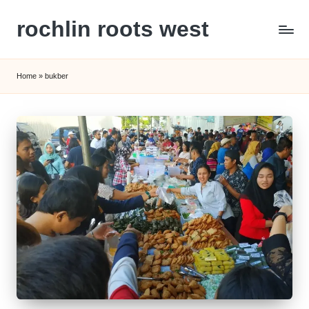
rochlin roots west
Skip
to
Panduan
content
Gaya
Home
»
bukber
Hidup,
Wisata,
dan
Kesehatan
Modern