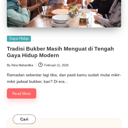
Posted
Gaya Hidup
in
Tradisi Bukber Masih Menguat di Tengah
Gaya Hidup Modern
By
Rina Mahardika
Februari 11, 2026
Posted
by
Ramadan sebentar lagi tiba, dan pasti kamu sudah mulai mikir-
mikir jadwal bukber, kan? Di era…
Read More
Cari