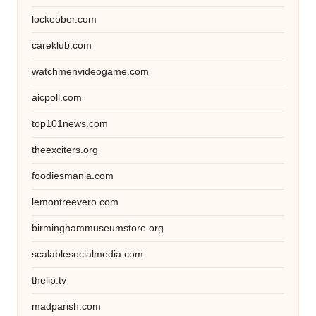
lockeober.com
careklub.com
watchmenvideogame.com
aicpoll.com
top101news.com
theexciters.org
foodiesmania.com
lemontreevero.com
birminghammuseumstore.org
scalablesocialmedia.com
thelip.tv
madparish.com