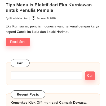
in
Tips Menulis Efektif dari Eka Kurniawan
untuk Penulis Pemula
By
Rina Mahardika
Februari 8, 2026
Posted
by
Eka Kurniawan, penulis Indonesia yang terkenal dengan karya
seperti Cantik Itu Luka dan Lelaki Harimau,…
Read More
Cari
Cari
Recent Posts
Kemenkes Kick-Off Imunisasi Campak Dewasa: