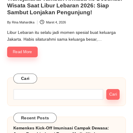
Wisata Saat Libur Lebaran 2026: Siap
Sambut Lonjakan Pengunjung!
By
Rina Mahardika
Maret 4, 2026
Posted
by
Libur Lebaran itu selalu jadi momen spesial buat keluarga
Jakarta. Habis silaturahmi sama keluarga besar,…
Read More
Cari
Cari
Recent Posts
Kemenkes Kick-Off Imunisasi Campak Dewasa: