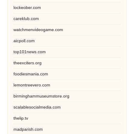
lockeober.com
careklub.com
watchmenvideogame.com
aicpoll.com
top101news.com
theexciters.org
foodiesmania.com
lemontreevero.com
birminghammuseumstore.org
scalablesocialmedia.com
thelip.tv
madparish.com