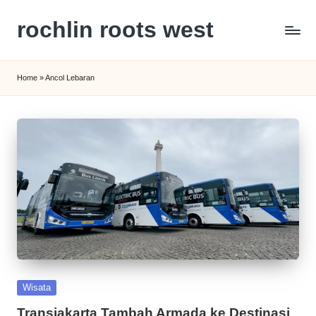
rochlin roots west
Skip
to
Panduan
content
Gaya
Home
»
Ancol Lebaran
Hidup,
Wisata,
dan
Kesehatan
Modern
Posted
Wisata
in
Transjakarta Tambah Armada ke Destinasi