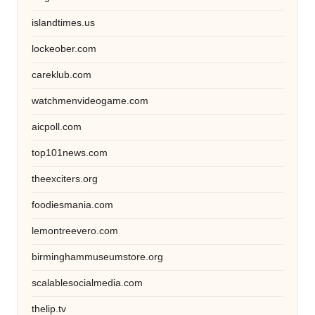
islandtimes.us
lockeober.com
careklub.com
watchmenvideogame.com
aicpoll.com
top101news.com
theexciters.org
foodiesmania.com
lemontreevero.com
birminghammuseumstore.org
scalablesocialmedia.com
thelip.tv