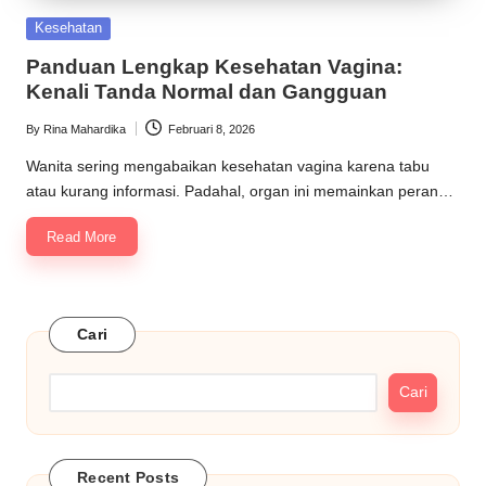
Posted
Kesehatan
in
Panduan Lengkap Kesehatan Vagina:
Kenali Tanda Normal dan Gangguan
By
Rina Mahardika
Februari 8, 2026
Posted
by
Wanita sering mengabaikan kesehatan vagina karena tabu
atau kurang informasi. Padahal, organ ini memainkan peran…
Read More
Cari
Cari
Recent Posts