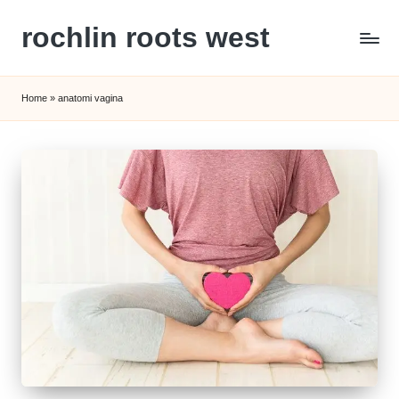
rochlin roots west
Skip
to
Panduan
content
Gaya
Home
»
anatomi vagina
Hidup,
Wisata,
dan
Kesehatan
Modern